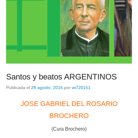
d
e
o
Santos y beatos ARGENTINOS
Publicada el
28 agosto, 2016
por
wi720151
JOSE GABRIEL DEL ROSARIO
BROCHERO
(Cura Brochero)