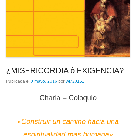
¿MISERICORDIA ò EXIGENCIA?
Publicada el
9 mayo, 2016
por
wi720151
Charla – Coloquio
«Construir un camino hacia una
espiritualidad mas humana»