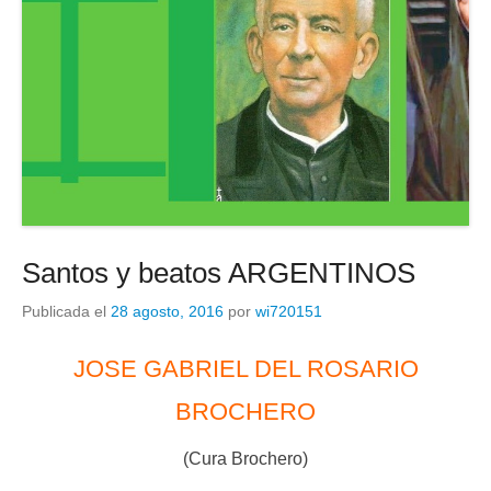
d
e
o
Santos y beatos ARGENTINOS
Publicada el
28 agosto, 2016
por
wi720151
JOSE GABRIEL DEL ROSARIO
BROCHERO
(Cura Brochero)